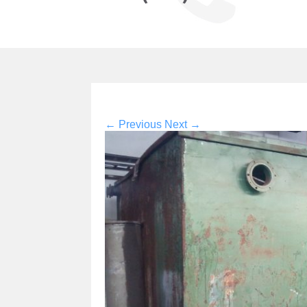
←
Previous
Next
→