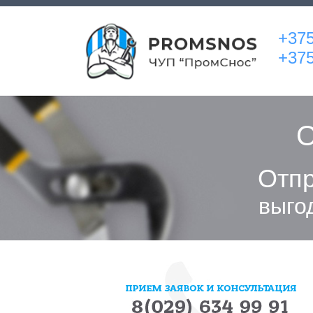
+375
+375
О
Отпр
выго